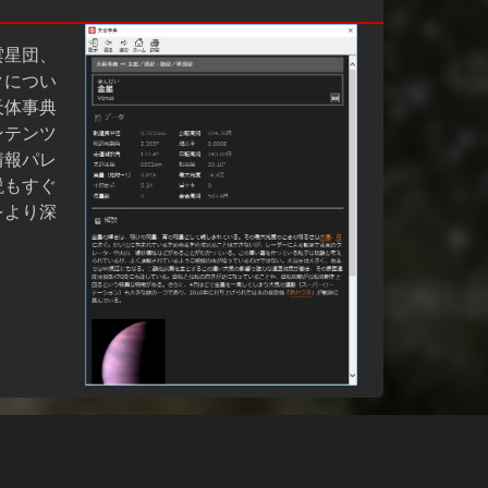
雲星団、
クについ
天体事典
ンテンツ
情報パレ
説もすぐ
をより深
。