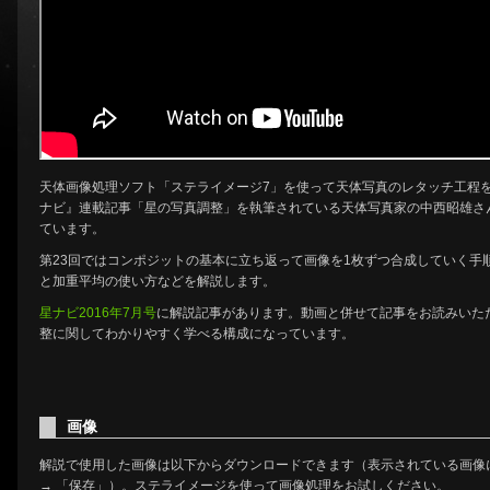
天体画像処理ソフト「ステライメージ7」を使って天体写真のレタッチ工程
ナビ』連載記事「星の写真調整」を執筆されている天体写真家の中西昭雄さ
ています。
第23回ではコンポジットの基本に立ち返って画像を1枚ずつ合成していく手
と加重平均の使い方などを解説します。
星ナビ2016年7月号
に解説記事があります。動画と併せて記事をお読みいた
整に関してわかりやすく学べる構成になっています。
画像
解説で使用した画像は以下からダウンロードできます（表示されている画像
→ 「保存」）。ステライメージを使って画像処理をお試しください。