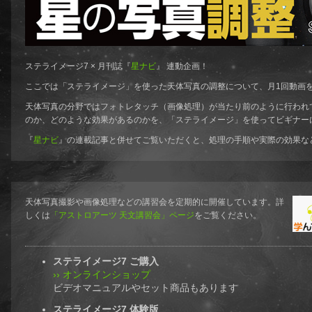
ステライメージ7 × 月刊誌『
星ナビ
』 連動企画！
ここでは「ステライメージ」を使った天体写真の調整について、月1回動画
天体写真の分野ではフォトレタッチ（画像処理）が当たり前のように行われ
のか、どのような効果があるのかを、「ステライメージ」を使ってビギナー
『
星ナビ
』の連載記事と併せてご覧いただくと、処理の手順や実際の効果な
天体写真撮影や画像処理などの講習会を定期的に開催しています。詳
しくは
「アストロアーツ 天文講習会」ページ
をご覧ください。
ステライメージ7 ご購入
›› オンラインショップ
ビデオマニュアルやセット商品もあります
ステライメージ7 体験版