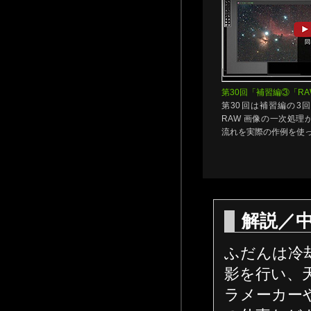
第30回「補習編③「R
第30回は補習編の3
RAW 画像の一次処理
流れを実際の作例を使
解説／
ふだんは冷
影を行い、
ラメーカー