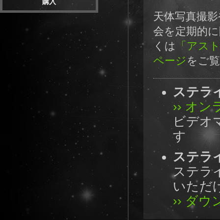
購入
天体写真撮影
会を定期的に
くは
「アスト
ページ
をご
ステライ
›› オ
ビデオ
す
ステライ
ステラ
いただ
›› ダ