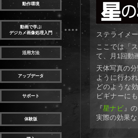
動作環境
動画で学ぶ
デジカメ画像処理入門
ステライメージ
ここでは「ス
活用方法
て、月1回動
天体写真の分
アップデータ
ように行われ
どのような
ビギナーに
サポート
『
星ナビ
』の
実際の効果
体験版