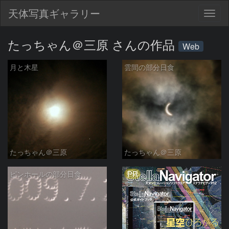
天体写真ギャラリー
Togg
navig
たっちゃん＠三原 さんの作品
Web
月と木星
雲間の部分日食
たっちゃん＠三原
たっちゃん＠三原
PR
ピンホールの部分日食