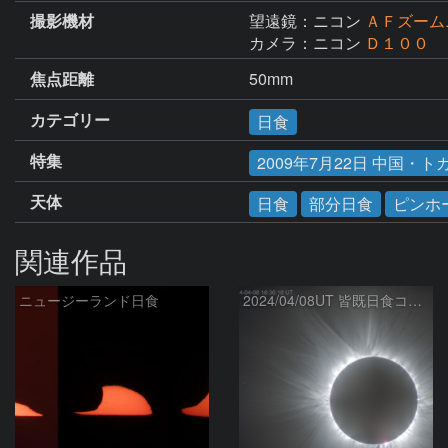
撮影機材
望遠鏡：ニコン
ＡＦズーム
カメラ：ニコン
Ｄ１００
焦点距離
50mm
カテゴリー
日食
特集
2009年7月22日 中国・
天体
日食
部分日食
ピンホ
関連作品
ニュージーランド日食
2024/04/08UT 皆既日食コロナ(HDR, R-USM)