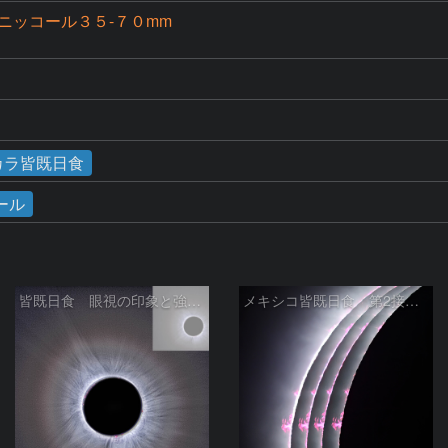
ニッコール３５-７０mm
トカラ皆既日食
ール
皆既日食 眼視の印象と強調 2024/04/09
メキシコ皆既日食 第2接触時