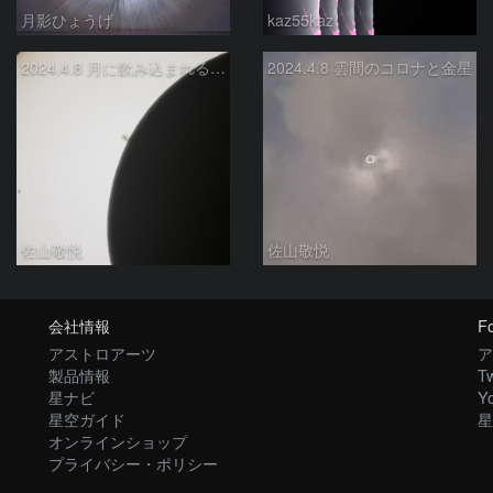
月影ひょうげ
kaz55kaz
2024.4.8 月に飲み込まれる黒点
2024.4.8 雲間のコロナと金星
佐山敬悦
佐山敬悦
会社情報
Fo
アストロアーツ
ア
製品情報
Tw
星ナビ
Y
星空ガイド
星
オンラインショップ
プライバシー・ポリシー