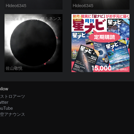
Hideo6345
Hideo6345
PR
2024.4.8 雲間のプロミネンス
佐山敬悦
llow
ストロアーツ
itter
ouTube
空アナウンス