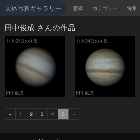
天体写真ギャラリー
新着
カテゴリー
特集
田中俊成 さんの作品
11月29日の木星
11月24日の木星
田中俊成
田中俊成
前
«
1
2
3
4
5
»
へ