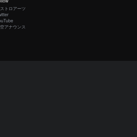
llow
ストロアーツ
itter
ouTube
空アナウンス