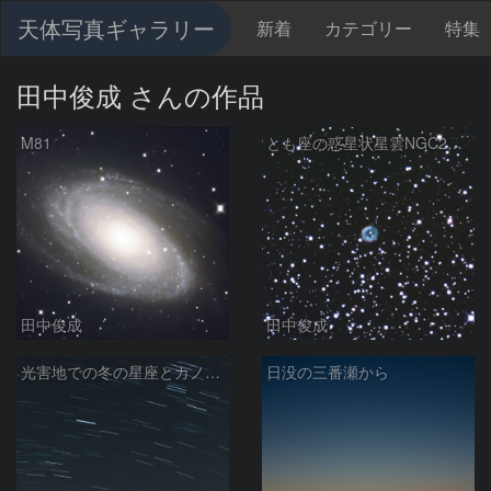
天体写真ギャラリー
新着
カテゴリー
特集
田中俊成 さんの作品
M81
とも座の惑星状星雲NGC2438
田中俊成
田中俊成
光害地での冬の星座とカノープス
日没の三番瀬から