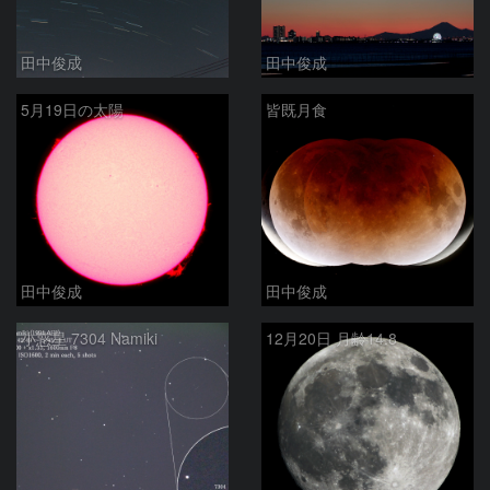
田中俊成
田中俊成
5月19日の太陽
皆既月食
田中俊成
田中俊成
小惑星 7304 Namiki
12月20日 月齢14.8