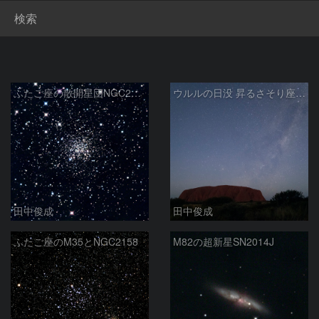
検索
ふたご座の散開星団NGC2158
ウルルの日没 昇るさそり座と天の川
田中俊成
田中俊成
ふたご座のM35とNGC2158
M82の超新星SN2014J