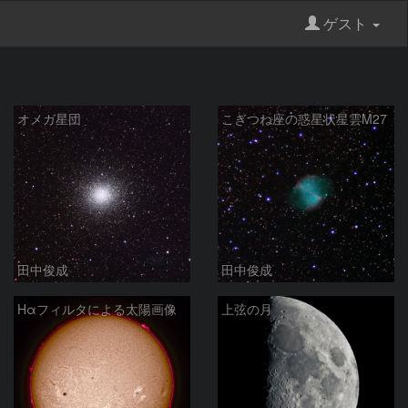
ゲスト
オメガ星団
こぎつね座の惑星状星雲M27
田中俊成
田中俊成
Hαフィルタによる太陽画像
上弦の月