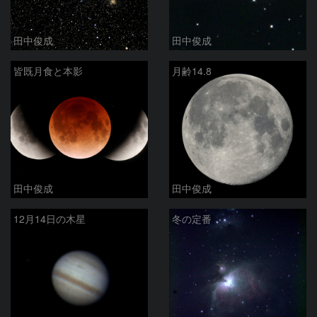
田中俊成
田中俊成
皆既月食と本影
月齢14.8
田中俊成
田中俊成
12月14日の木星
冬の定番