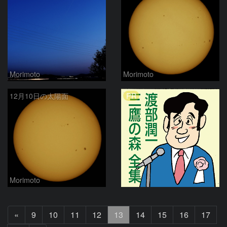
Morimoto
Morimoto
PR
12月10日の太陽面
Morimoto
前
«
9
10
11
12
13
14
15
16
17
へ