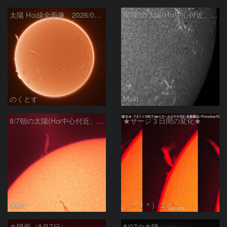
太陽 Hα線全面像 2026/08/07
8/7朝の太陽(Hα中心付近、4498、4502付近)
のくとす
Maki
8/7朝の太陽(Hα中心付近、プロミネンス)
★サージ３日間の変化★
Maki
（＾０＾）コメト
太陽面（8月7日）
8/07の太陽