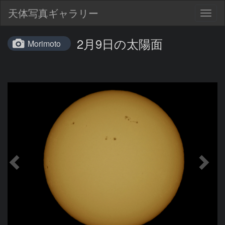
天体写真ギャラリー
Togg
navig
2月9日の太陽面
Morimoto