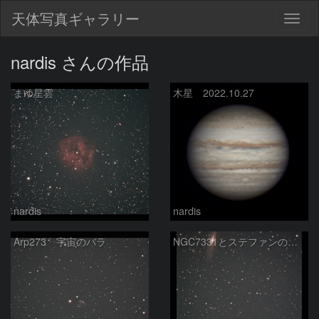
天体写真ギャラリー
Togg
navig
nardis さんの作品
まゆ星雲
木星 2022.10.27
nardis
nardis
Arp273 宇宙のバラ
NGC7331とステファンの五つ子