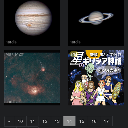
nardis
nardis
PR
M8とM20
nardis
前
«
10
11
12
13
14
15
16
17
へ