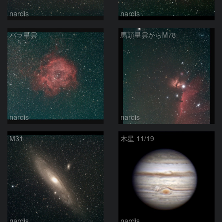
nardis
nardis
バラ星雲
馬頭星雲からM78
nardis
nardis
M31
木星 11/19
nardis
nardis