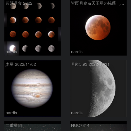
皆既月食 2022
皆既月食＆天王星の掩蔽（潜入直前）
nardis
nardis
木星 2022/11/02
月齢5.93 2022/10/31
nardis
nardis
二重星団
NGC7814