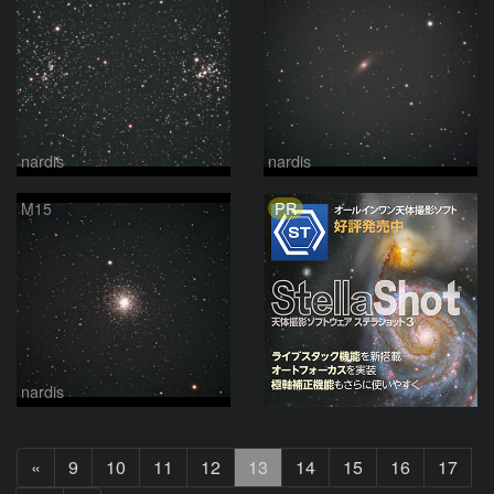
nardis
nardis
PR
M15
nardis
前
«
9
10
11
12
13
14
15
16
17
へ