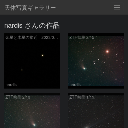
天体写真ギャラリー
Togg
navig
nardis さんの作品
金星と木星の接近 2023/03/02
ZTF彗星 2/15
nardis
nardis
ZTF彗星 2/13
ZTF彗星 1/19