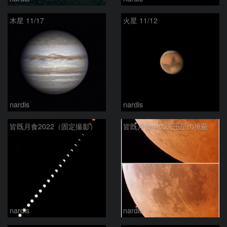
木星 11/17
火星 11/12
nardis
nardis
皆既月食2022（固定撮影）
皆既月食中の天王星の掩蔽
nardis
nardis