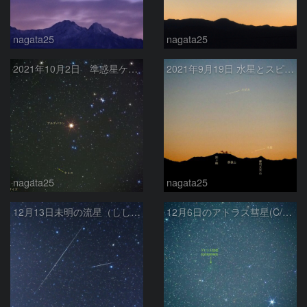
nagata25
nagata25
2021年10月2日 準惑星ケレス
2021年9月19日 水星とスピカの接近
nagata25
nagata25
12月13日未明の流星（しし座方面）
12月6日のアトラス彗星(C/2020 M3)