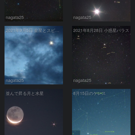
nagata25
nagata25
2021年9月5日 金星とスピカの接近
2021年8月28日 小惑星パラス
nagata25
nagata25
並んで昇る月と水星
8月15日のケレス