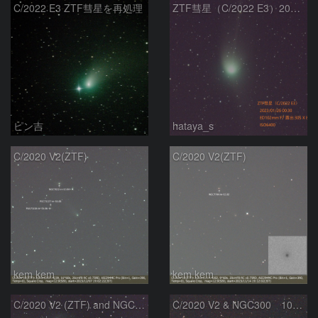
C/2022 E3 ZTF彗星を再処理
ZTF彗星（C/2022 E3）2023/01/26
ピン吉
hataya_s
C/2020 V2(ZTF)
C/2020 V2(ZTF)
kem.kem
kem.kem
C/2020 V2 (ZTF) and NGC300
C/2020 V2 & NGC300 10/15