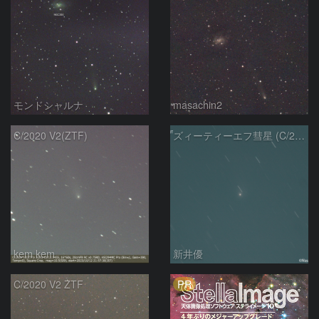
モンドシャルナ
masachin2
C/2020 V2(ZTF)
ズィーティーエフ彗星 (C/2020V2)：202309/12
kem.kem
新井優
PR
C/2020 V2 ZTF