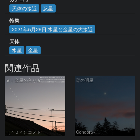
天体の接近
惑星
特集
2021年5月29日 水星と金星の大接近
天体
水星
金星
関連作品
★」金星の入り★
宵の明星
（＾０＾）コメト
Condor57