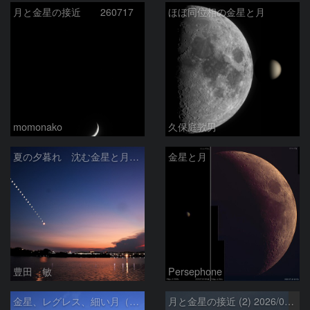
月と金星の接近 260717
ほぼ同位相の金星と月
momonako
久保庭敦男
夏の夕暮れ 沈む金星と月 2026/7/20
金星と月
豊田 敏
Persephone
金星、レグレス、細い月（７月１６日）
月と金星の接近 (2) 2026/07/17