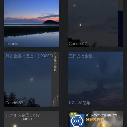
takaoka
Condor57
月と金星の接近 (1) 2026/07/17
三日月と金星
Condor57
KZ-138億年
PR
レグルス金星３day