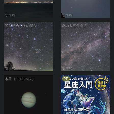
ちゃね
ちゃね
昇り始めた冬の星々
夏の大三角周辺
ちゃね
ちゃね
PR
木星（20190817）