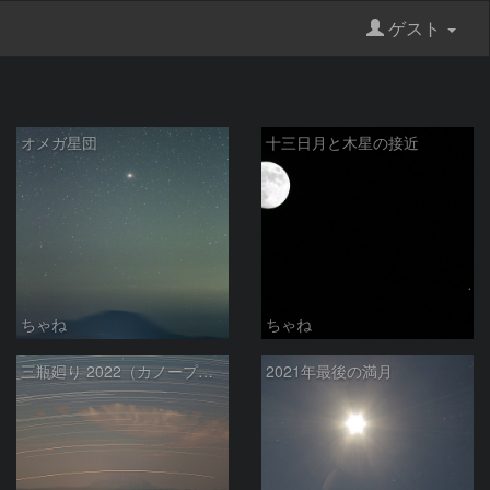
ゲスト
オメガ星団
十三日月と木星の接近
ちゃね
ちゃね
三瓶廻り 2022（カノープス）
2021年最後の満月