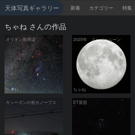
天体写真ギャラリー
新着
カテゴリー
特集
ちゃね さんの作品
オリオン座周辺
2025年 スーパームーン
ちゃね
ちゃね
今シーズンの初カノープス
ET星団