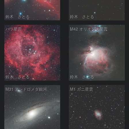
鈴木 さとる
鈴木 さとる
バラ星雲
M42 オリオン大星雲
鈴木 さとる
鈴木 さとる
M31 アンドロメダ銀河
M1 カニ星雲