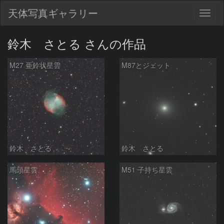
天体写真ギャラリー
Togg
navig
鈴木 さとる さんの作品
M27 亜鈴状星雲
M87とジェット
鈴木 さとる
鈴木 さとる
馬頭星雲
M51 子持ち星雲