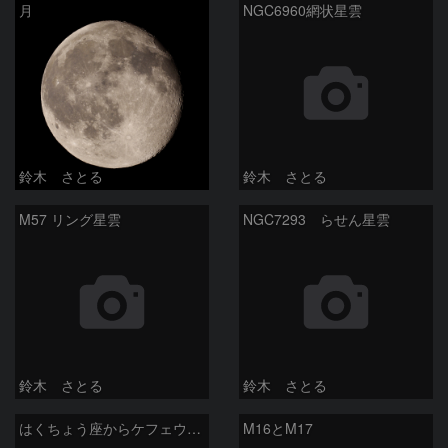
月
NGC6960網状星雲
鈴木 さとる
鈴木 さとる
M57 リング星雲
NGC7293 らせん星雲
鈴木 さとる
鈴木 さとる
はくちょう座からケフェウス座
M16とM17