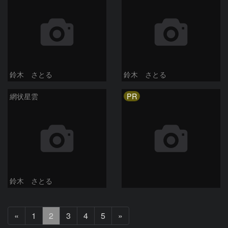
鈴木 さとる
鈴木 さとる
PR
網状星雲
鈴木 さとる
前
次
«
1
2
3
4
5
»
へ
へ