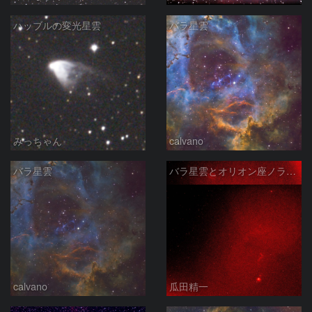
ハッブルの変光星雲
バラ星雲
みっちゃん
calvano
バラ星雲
バラ星雲とオリオン座ノラマ50mm
calvano
瓜田精一