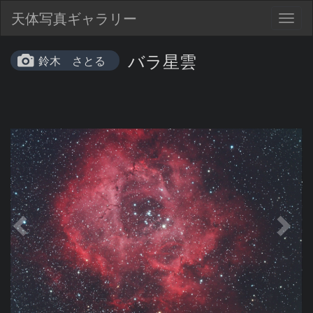
天体写真ギャラリー
Togg
navig
バラ星雲
鈴木 さとる