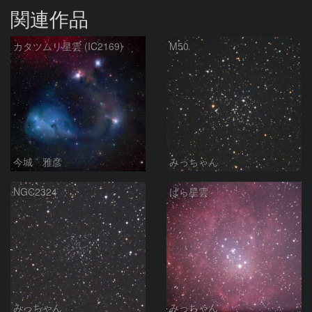
関連作品
カタツムリ星雲 (IC2169)
M50
今城 雅彦
みっちゃん
NGC2324
ばら星雲
みっちゃん
みっちゃん