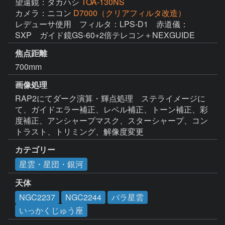
望遠鏡：タカハシ
TOA-130NS
カメラ：ニコン
D7000（クリアフィルタ改造）
レデューサ使用　フィルタ：LPS-D1　赤道儀：
SXP　ガイド鏡GS-60+2倍テレコン＋NEXGUIDE
焦点距離
700mm
画像処理
RAP2にてダーク演算・輝点処理　ステライメージに
て、ガイドエラー補正、レベル補正、トーン補正、彩
度補正、アンシャープマスク、スターシャープ、コン
トラスト、トリミング、解像度変更
カテゴリー
星雲・星団・銀河
天体
NGC2237
NGC2244
バラ星雲
いっかくじゅう座