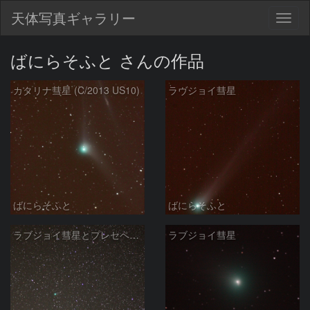
天体写真ギャラリー
Togg
navig
ばにらそふと さんの作品
カタリナ彗星 (C/2013 US10)
ラヴジョイ彗星
ばにらそふと
ばにらそふと
ラブジョイ彗星とプレセペのツーショット
ラブジョイ彗星