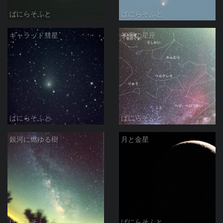
ばにらそふと
ばにらそふと
ギャラッド彗星
初夏の星座
ばにらそふと
ばにらそふと
銀河に燃ゆる樹
月と金星
ばにらそふと
ばにらそふと