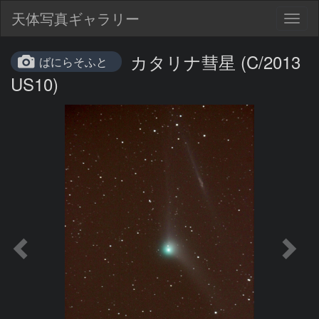
天体写真ギャラリー
Togg
navig
カタリナ彗星 (C/2013
ばにらそふと
US10)