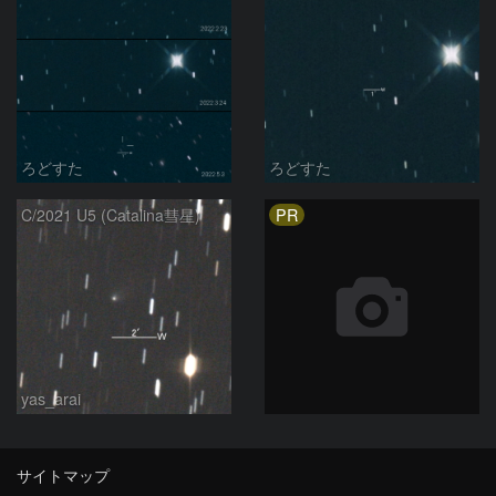
ろどすた
ろどすた
PR
C/2021 U5 (Catalina彗星)
yas_arai
サイトマップ