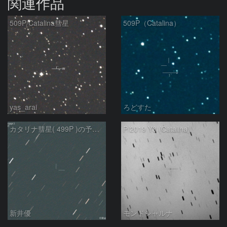
関連作品
509P/Catalina彗星
509P（Catalina）
yas_arai
ろどすた
カタリナ彗星( 499P )の予報位置：2025/04/27
P/2019 Y3 (Catalina)
新井優
モンドシャルナ