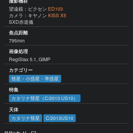
撮影機材
望遠鏡：ビクセン
ED103
カメラ：キヤノン
KISS X5
SXD赤道儀
焦点距離
795mm
画像処理
RegiStax 5.1, GIMP
カテゴリー
彗星・小惑星・準惑星
特集
カタリナ彗星（C/2013 US10）
天体
カタリナ彗星
C/2013US10