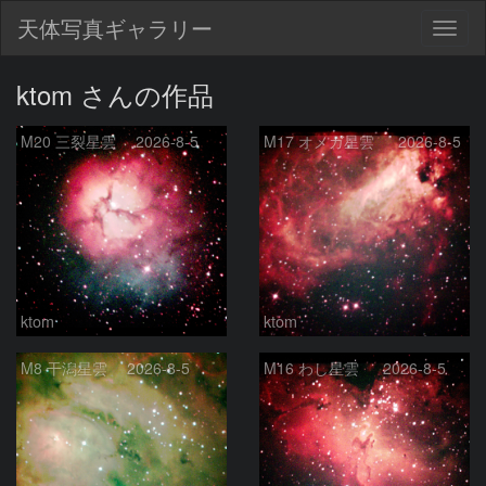
天体写真ギャラリー
Togg
navig
ktom さんの作品
M20 三裂星雲 2026-8-5
M17 オメガ星雲 2026-8-5
ktom
ktom
M8 干潟星雲 2026-8-5
M16 わし星雲 2026-8-5