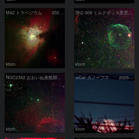
M42 トラペジウム 2026-3-14
Sh2-308 ミルクポッド星雲 2026-3-10
ktom
ktom
NGC2362 おおいぬ座散開星団 2026-3-8
αCar カノープス 2026-3-4
ktom
ktom