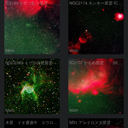
IC2169 かたつむり星雲 2026-2-12
NGC2174 モンキー星雲 IC443 くらげ星雲 Ｍ35 散開星団 2026-2-12
ktom
ktom
NGC2359 トールの兜星雲 2026-2-9
IC2177 かもめ星雲 2026-2-9
ktom
ktom
木星 イオ通過中 エウロパ 2026-2-3
M31 アンドロメダ星雲 2026-1-14