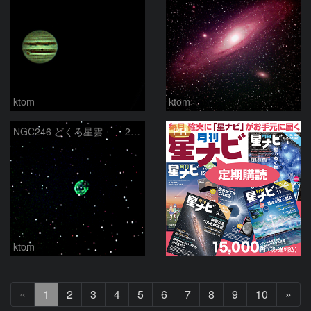
ktom
ktom
PR
NGC246 どくろ星雲 2026-1-6
ktom
次
«
1
2
3
4
5
6
7
8
9
10
»
へ