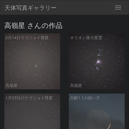
天体写真ギャラリー
Togg
navig
高嶺星 さんの作品
2月14日ラヴジョイ彗星
オリオン座大星雲
高嶺星
高嶺星
1月23日のラヴジョイ彗星
月齢1.1の細い月