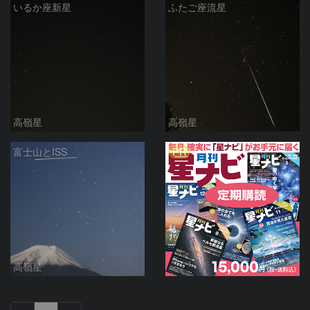
いるか座新星
ふたご座流星
高嶺星
高嶺星
PR
富士山とISS
高嶺星