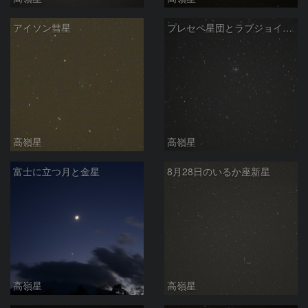
アイソン彗星
プレセペ星団とラブジョイ彗星
高嶺星
高嶺星
富士に立つ月と金星
8月28日のいるか座新星
高嶺星
高嶺星