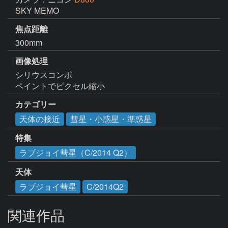
SKY MEMO
焦点距離
300mm
画像処理
シリウスコンポ

ペイントでピクセル縮小
カテゴリー
天体の接近
彗星・小惑星・準惑星
特集
ラブジョイ彗星（C/2014 Q2）
天体
ラブジョイ彗星
C/2014Q2
関連作品