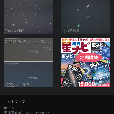
Tachiyoshi7
北の子猫座
PR
C/2017 E4 ラブジョイ彗星の動き
小犬のプロキオン
サイトマップ
ホーム
天体写真ギャラリーについて