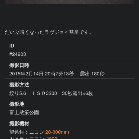
だいぶ暗くなったラヴジョイ彗星です。
ID
#24903
撮影日時
2015年2月14日 20時7分13秒
露出 180秒
撮影方法
絞り5.6 ＩＳＯ3200 30秒露出×6枚
撮影地
富士散策公園
撮影機材
望遠鏡：ニコン
28-300mm
カメラ：ニコン
D800