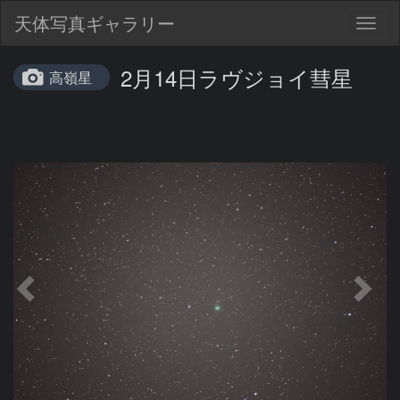
天体写真ギャラリー
Togg
navig
2月14日ラヴジョイ彗星
高嶺星