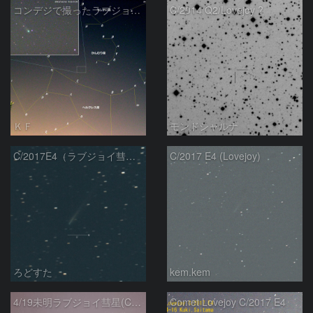
コンデジで撮ったラブジョイ彗星（3）
C/2014 Q2/Lovejoy ?
ＫＦ
モンドシャルナ
C/2017E4（ラブジョイ彗星）
C/2017 E4 (Lovejoy)
ろどすた
kem.kem
4/19未明ラブジョイ彗星(C/2017E4)とM31
Comet Lovejoy C/2017 E4