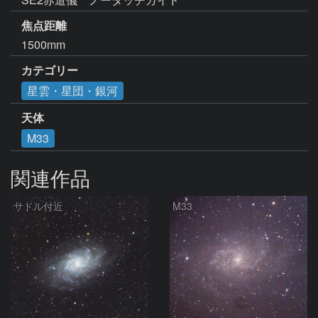
焦点距離
1500mm
カテゴリー
星雲・星団・銀河
天体
M33
関連作品
サドル付近
M33