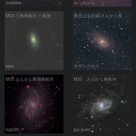
medaka
みっちゃん
M33 三角座銀河 三角座
夜空は宝石箱(さんかく座 M33) Seestar50
take
サザンクロス
M33 さんかく座渦巻銀河
M33 さんかく座銀河
fuji235
jun-yumi