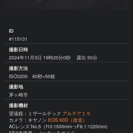
ID
#115131
撮影日時
2024年11月3日 19時20分0秒
露出 50分
撮影方法
ISO3200 60秒×50枚
撮影地
茅ヶ崎市
撮影機材
望遠鏡：ミザールテック
アルテア１５
カメラ：キヤノン
EOS 60D（改造）
ACレンズ No.5（f10:1500mmｰ>F8.1:1220mm)

SE2赤道儀　ノータッチガイド