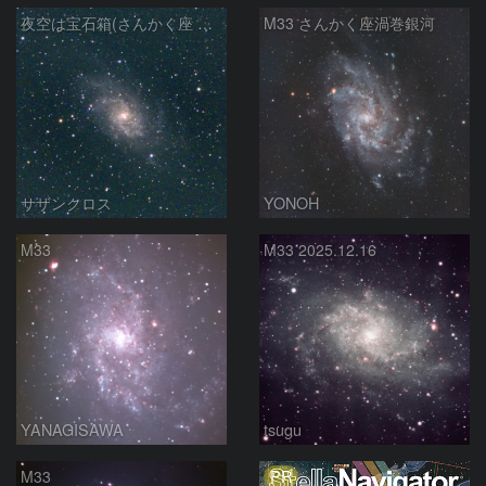
夜空は宝石箱(さんかく座 M33) Seestar50
M33 さんかく座渦巻銀河
サザンクロス
YONOH
M33
M33 2025.12.16
YANAGISAWA
tsugu
PR
M33