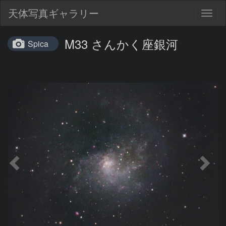
天体写真ギャラリー
Togg
navig
M33 さんかく座銀河
Spica