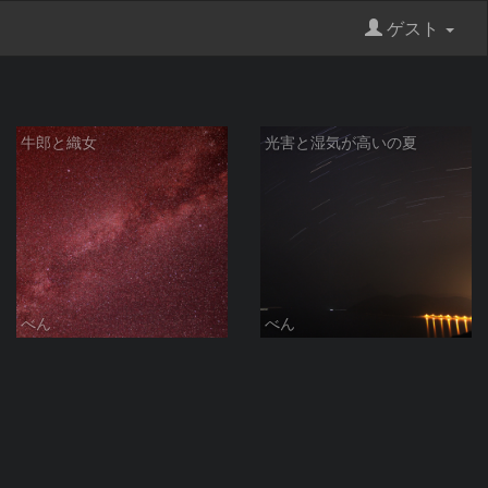
ゲスト
牛郎と織女
光害と湿気が高いの夏
べん
べん