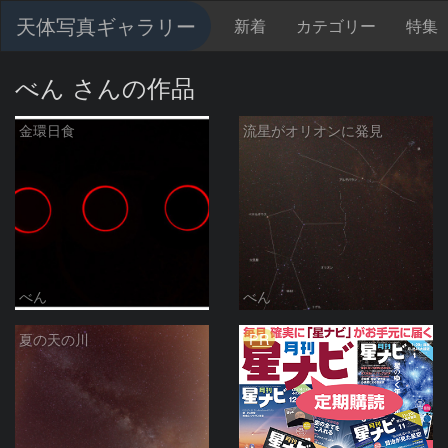
天体写真ギャラリー
新着
カテゴリー
特集
べん さんの作品
金環日食
流星がオリオンに発見
べん
べん
PR
夏の天の川