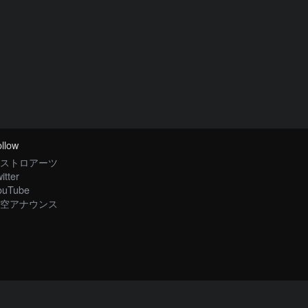
llow
ストロアーツ
itter
ouTube
空アナウンス