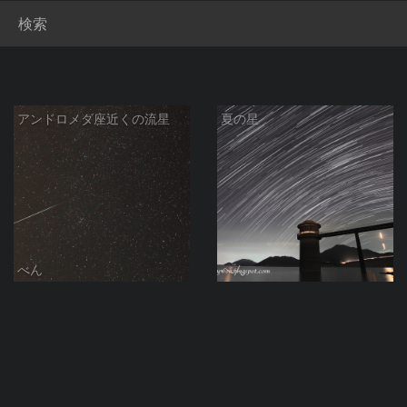
検索
アンドロメダ座近くの流星
夏の星
べん
べん