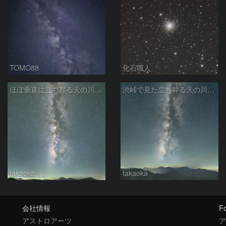
TOMO88
化石職人
ほぼ垂直に立ち昇る天の川銀河
渋峠で見た立ち昇る天の川銀河
takaoka
takaoka
会社情報
Fo
アストロアーツ
ア