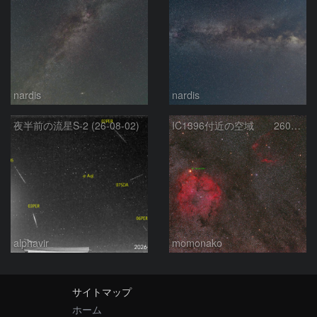
nardis
nardis
夜半前の流星S-2 (26-08-02)
IC1396付近の空域 260720
alphavir
momonako
サイトマップ
ホーム