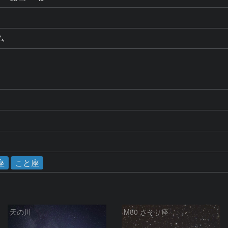
ム
座
こと座
天の川
M80 さそり座