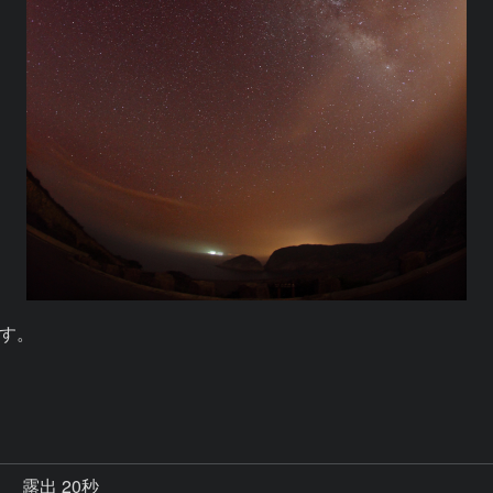
す。

秒
露出 20秒