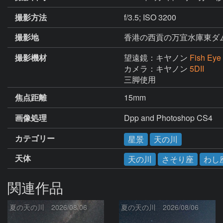
撮影方法
f/3.5; ISO 3200
撮影地
香港の西貢の万宜水庫東ダ
撮影機材
望遠鏡：キヤノン
Fish Eye
カメラ：キヤノン
5DII
三脚使用
焦点距離
15mm
画像処理
Dpp and Photoshop CS4
カテゴリー
星景
天の川
天体
天の川
さそり座
わし
関連作品
夏の天の川 2026/08/06
夏の天の川 2026/08/06