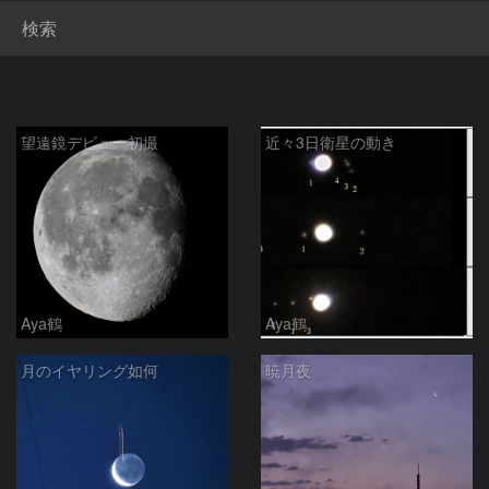
検索
望遠鏡デビュー初撮
近々3日衛星の動き
Aya鶴
Aya鶴
月のイヤリング如何
暁月夜