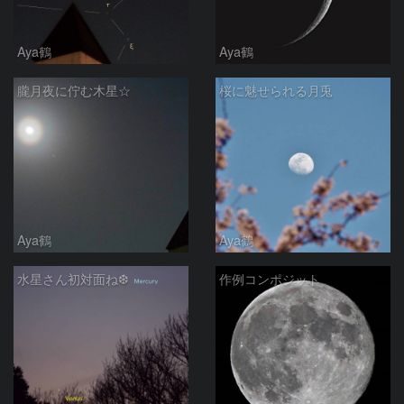
Aya鶴
Aya鶴
朧月夜に佇む木星☆
桜に魅せられる月兎
Aya鶴
Aya鶴
水星さん初対面ね❆
作例コンポジット