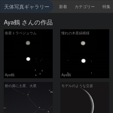
天体写真ギャラリー
新着
カテゴリー
特集
Aya鶴 さんの作品
衛星トラペジュウム
憧れの木星縞模様
Aya鶴
Aya鶴
射の肩に土星、火星
モデルのような立姿