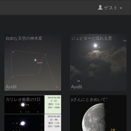
ゲスト
自由な天空の神木星
ジュピターと流れる雲
Aya鶴
Aya鶴
ガリレオ衛星の1日
yさんにときめいて”