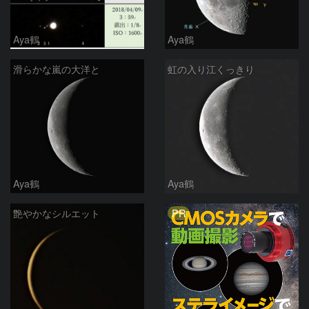
Aya鶴
Aya鶴
滑らかな嵐の大洋と
虹の入り江くっきり
Aya鶴
Aya鶴
PR
艶やかなシルエット