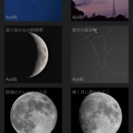
Aya鶴
Aya鶴
巡り合わせの時間帯
夜空の散歩🐩
Aya鶴
Aya鶴
西側のクレーター☆彡
輝く月に誘われて♡