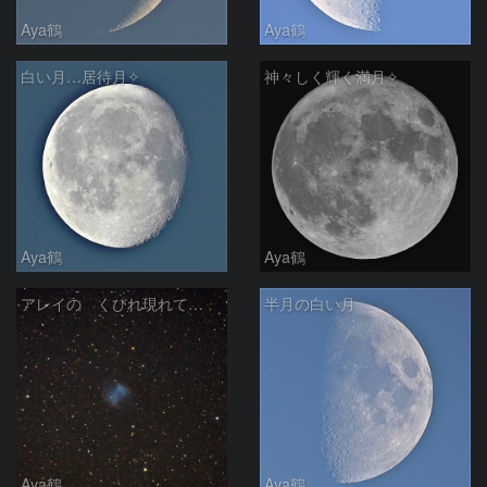
Aya鶴
Aya鶴
白い月…居待月✧
神々しく輝く満月✧
Aya鶴
Aya鶴
アレイの くびれ現れて…
半月の白い月
Aya鶴
Aya鶴