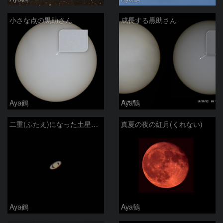
小さな点の黒助さん
成長する黒助さん
Aya鶴
Aya鶴
二重(ふたえ)になった土星の環
真夏の夜の紅月(くれない)
Aya鶴
Aya鶴