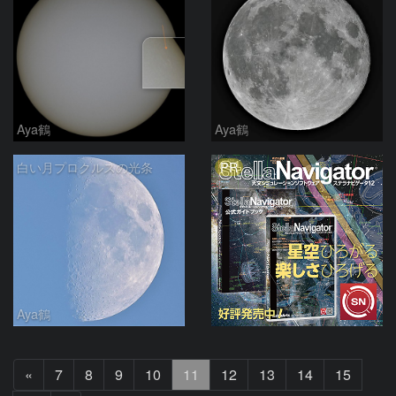
Aya鶴
Aya鶴
PR
白い月プロクルスの光条
Aya鶴
前
«
7
8
9
10
11
12
13
14
15
へ