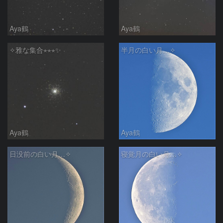
Aya鶴
Aya鶴
✧雅な集合⋆⋆⋆✨
半月の白い月…✧
Aya鶴
Aya鶴
日没前の白い月…✧
寝覚月の白い月…✧