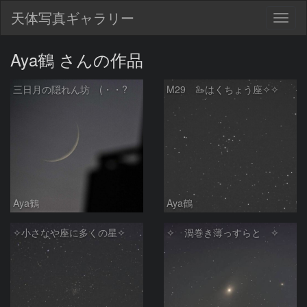
天体写真ギャラリー
Togg
navig
Aya鶴 さんの作品
三日月の隠れん坊 (・・?
M29 🦢はくちょう座✧✧
Aya鶴
Aya鶴
✧小さなや座に多くの星✧
✧ 渦巻き薄っすらと ✧