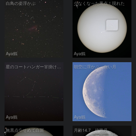
白鳥の姿浮かぶ
少なくなった黒点！現れた
Aya鶴
Aya鶴
星のコートハンガー👗掛けてみたいな
朝空に浮かぶ…白い月
Aya鶴
Aya鶴
無黒点💦せめて白斑
月齢14.7 待宵月