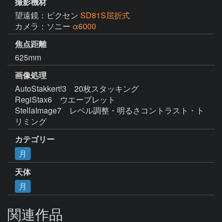
撮影機材
望遠鏡：ビクセン
SD81S屈折式
カメラ：ソニー
α6000
焦点距離
625mm
画像処理
AutoStakkert!3　20枚スタッキング

RegiStax6　ウエーブレット

StellaImage7　レベル調整・明るさコントラスト・ト
リミング
カテゴリー
月
天体
月
関連作品