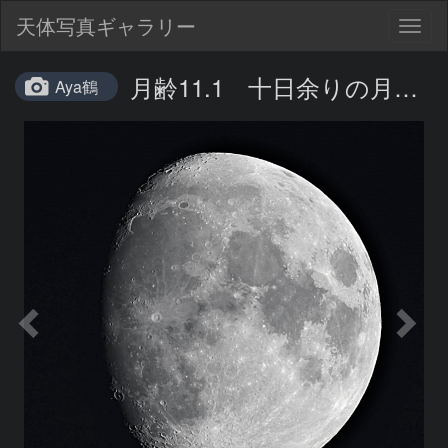
天体写真ギャラリー
Togg
navig
月齢11.1 十日余りの月…
Aya鶴