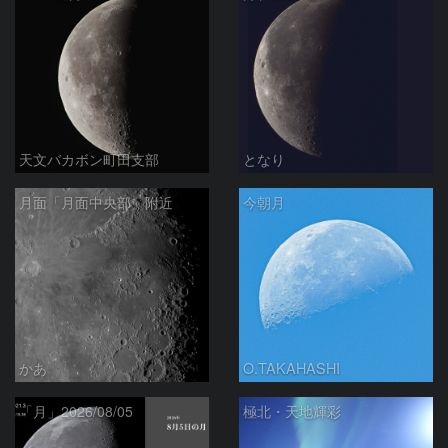
天文バカボン町田支部
となり
月面「月面中央部」附近
今朝月
かあ
O.TAKAHASHI
「月」2026/08/05
極北・天地輝彩