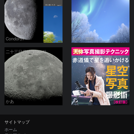
Condor57
駒沢 満晴
PR
二十三日月(月齢21.4)
かあ
サイトマップ
ホーム