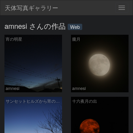
天体写真ギャラリー
Togg
navig
amnesi さんの作品
Web
宵の明星
朧月
amnesi
amnesi
サンセットヒルズから宵の明星と夜の帳
十六夜月の出