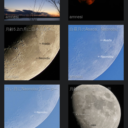
amnesi
amnesi
月齢5.2の月に日本人名クレーター
白昼月のAsada、Naonobuクレーター
amnesi
amnesi
白い月にNaonobuクレーター
月齢9.6の月と観月名所