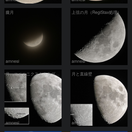
朧月
上弦の月（RegiStax処理）
amnesi
amnesi
月、コペルニクス＆クラヴィウスクレーター
月と直線壁
amnesi
amnesi