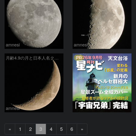
amnesi
amnesi
PR
月齢4.9の月と日本人名クレーター
amnesi
前
次
«
1
2
3
4
5
6
»
へ
へ