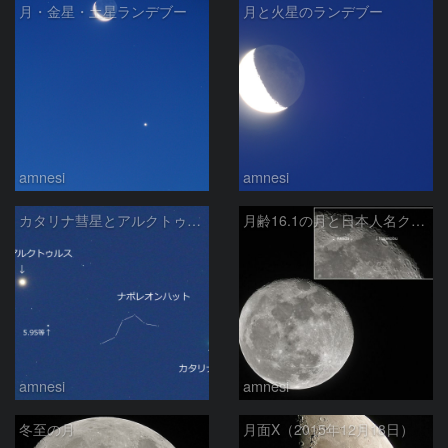
月・金星・土星ランデブー
月と火星のランデブー
amnesi
amnesi
カタリナ彗星とアルクトゥルスとナポレオンハット
月齢16.1の月と日本人名クレーター
amnesi
amnesi
冬至の月
月面X（2015年12月18日）