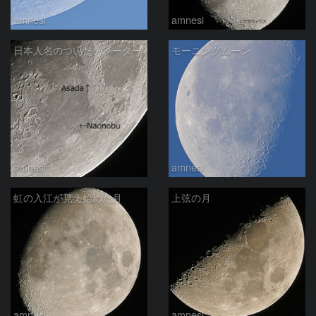
amnesi
amnesi
日本人名のついたクレーター
モーニングムーン
amnesi
amnesi
虹の入江が見え始めた月
上弦の月
amnesi
amnesi