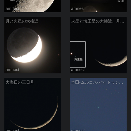
amnesi
amnesi
月と火星の大接近
火星と海王星の大接近、月と比較
amnesi
amnesi
大晦日の三日月
本田-ムルコス-パイドゥシャーコヴァー彗星
amnesi
amnesi