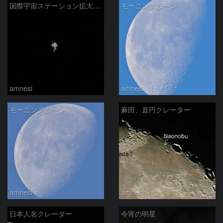
国際宇宙ステーション拡大撮影
モーニングムーン
amnesi
amnesi
モーニングムーン
麻田、直円クレーター
amnesi
amnesi
日本人名クレーター
今宵の明星