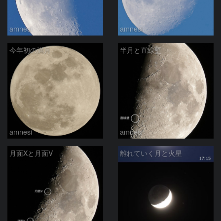
amnesi
amnesi
今年初の満月
半月と直線壁
amnesi
amnesi
月面Xと月面V
離れていく月と火星