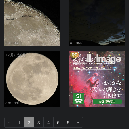
amnesi
amnesi
PR
12月の満月
amnesi
前
次
«
1
2
3
4
5
6
»
へ
へ