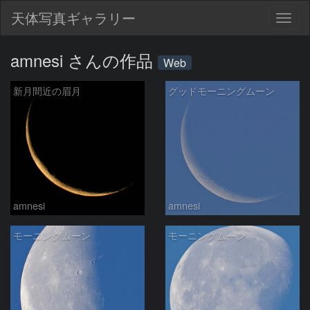
天体写真ギャラリー
Togg
navig
amnesi さんの作品
Web
新月間近の眉月
グッドモーニングムーン
amnesi
amnesi
モーニングムーン
モーニングムーン