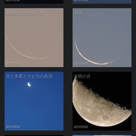
朝焼けに溶けゆく月
眉月
amnesi
amnesi
月と木星とスピカの共演
未明の月
amnesi
amnesi