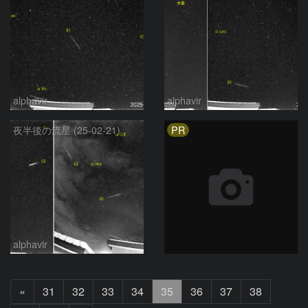
alphavir
alphavir
PR
夜半後の流星 (25-02-21)
alphavir
前
«
31
32
33
34
35
36
37
38
へ