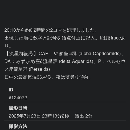
23:13から約0.2時間の2コマを処理しました。

出現した順に数字と記号を始点付近に記入。tは痕traceあ
り。

【流星群記号】CAP：やぎ座α群 (alpha Capricornids)、
DA：みずがめ座δ流星群 (delta Aquariids)、P：ペルセウ
ス座流星群 (Perseids)

日中の最高気温36.4℃、夜は薄曇り傾向。
ID
#124072
撮影日時
2025年7月23日 23時13分2秒
露出 2分
撮影方法