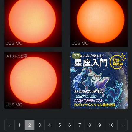
UESIMO
UESIMO
PR
9/13 の太陽
UESIMO
前
次
«
1
2
3
4
5
6
7
8
9
10
»
へ
へ