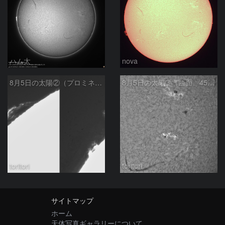
ハム太
nova
8月5日の太陽②（プロミネンス北東縁 ）
8月5日の太陽➂（西面 4502 C1.7フレア ）
toritori
toritori
サイトマップ
ホーム
天体写真ギャラリーについて