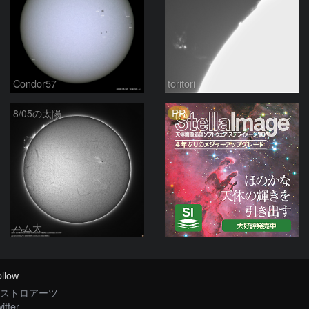
Condor57
toritori
PR
8/05の太陽
ハム太
llow
ストロアーツ
itter