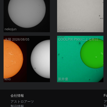
nekojun
小犬のプロキオン
太陽 2026/08/05
COOLPIX P900による昨日の太陽黒点：2026/08/04
kino
新井優
会社情報
Fo
アストロアーツ
ア
製品情報
Tw