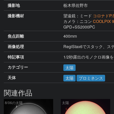
撮影地
栃木県佐野市
撮影機材
望遠鏡：ミード
コロナドP.S
カメラ：ニコン
COOLPIX 
GPD+SS2000PC
焦点距離
400mm
画像処理
RegiStax6でスタッ
特記事項
1/2秒露出のモノクロ画像を
カテゴリー
太陽
天体
太陽
プロミネンス
関連作品
8/06の太陽
太陽