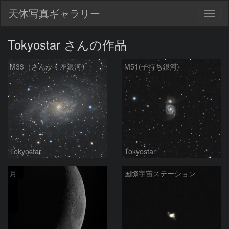
天体写真ギャラリー
Togg
navig
Tokyostar さんの作品
M33（さんかく座銀河）
M51(子持ち銀河)
Tokyostar
Tokyostar
月
国際宇宙ステーション