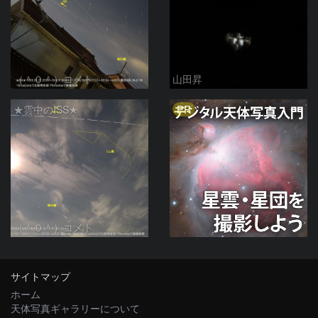
（＾０＾）コメト
山田昇
PR
★雲中のISS★
（＾０＾）コメト
サイトマップ
ホーム
天体写真ギャラリーについて