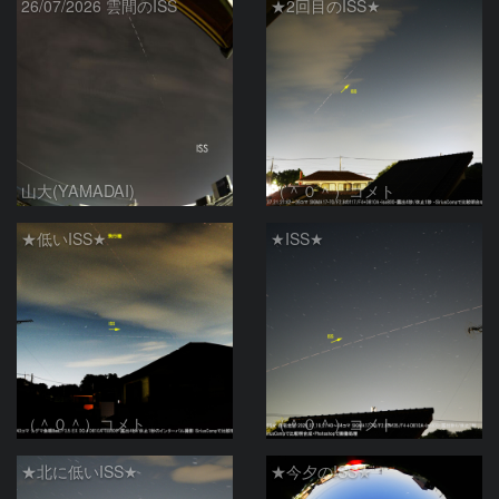
26/07/2026 雲間のISS
★2回目のISS★
山大(YAMADAI)
（＾０＾）コメト
★低いISS★
★ISS★
（＾０＾）コメト
（＾０＾）コメト
★北に低いISS★
★今夕のISS★