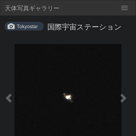
天体写真ギャラリー
Togg
navig
国際宇宙ステーション
Tokyostar