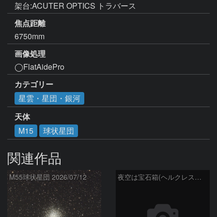
架台:ACUTER OPTICS トラバース
焦点距離
6750mm
画像処理
◯FlatAidePro
カテゴリー
星雲・星団・銀河
天体
M15
球状星団
関連作品
M55球状星団 2026/07/12
夜空は宝石箱(ヘルクレス座 M92) Seestar50