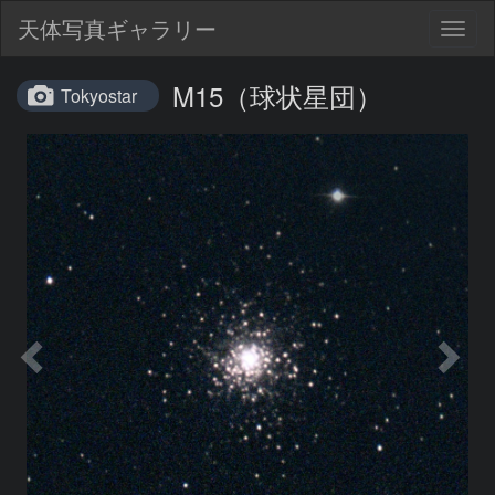
天体写真ギャラリー
Togg
navig
M15（球状星団）
Tokyostar