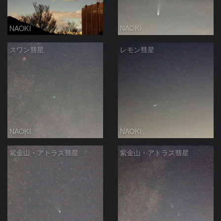
NAOKI
NAOKI
スワン彗星
レモン彗星
NAOKI
NAOKI
紫金山・アトラス彗星
紫金山・アトラス彗星