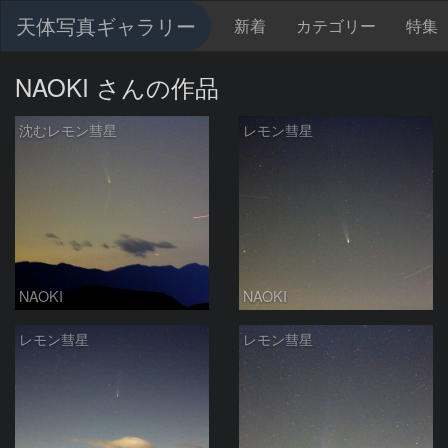
天体写真ギャラリー
新着
カテゴリー
特集
NAOKI さんの作品
沈むレモン彗星
レモン彗星
NAOKI
NAOKI
レモン彗星
レモン彗星