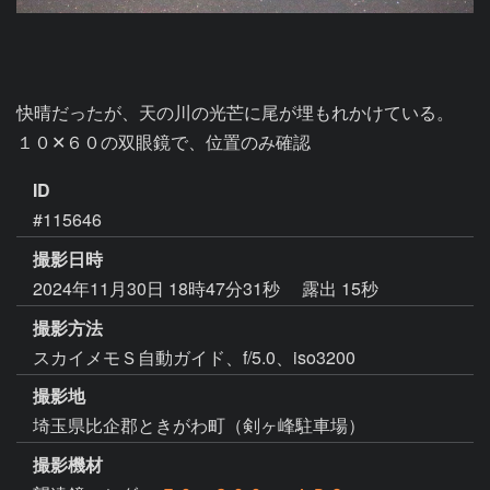
快晴だったが、天の川の光芒に尾が埋もれかけている。

１０✕６０の双眼鏡で、位置のみ確認
ID
#115646
撮影日時
2024年11月30日 18時47分31秒
露出 15秒
撮影方法
スカイメモＳ自動ガイド、f/5.0、iso3200
撮影地
埼玉県比企郡ときがわ町（剣ヶ峰駐車場）
撮影機材