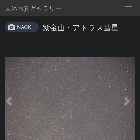
天体写真ギャラリー
Togg
navig
紫金山・アトラス彗星
NAOKI