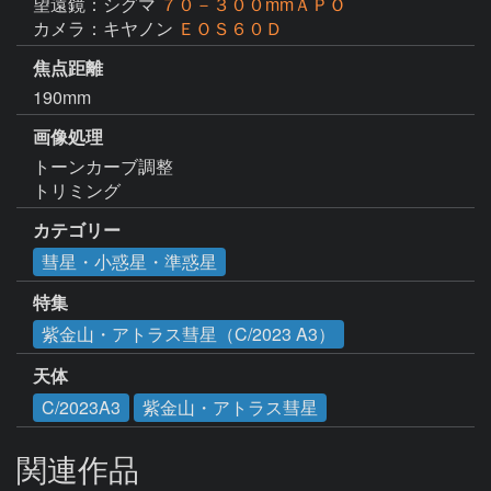
望遠鏡：シグマ
７０－３００mmＡＰＯ
カメラ：キヤノン
ＥＯＳ６０Ｄ
焦点距離
190mm
画像処理
トーンカーブ調整

トリミング
カテゴリー
彗星・小惑星・準惑星
特集
紫金山・アトラス彗星（C/2023 A3）
天体
C/2023A3
紫金山・アトラス彗星
関連作品