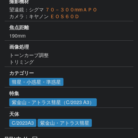
撮影機材
望遠鏡：シグマ
７０－３００mmＡＰＯ
カメラ：キヤノン
ＥＯＳ６０Ｄ
焦点距離
190mm
画像処理
トーンカーブ調整

トリミング
カテゴリー
彗星・小惑星・準惑星
特集
紫金山・アトラス彗星（C/2023 A3）
天体
C/2023A3
紫金山・アトラス彗星