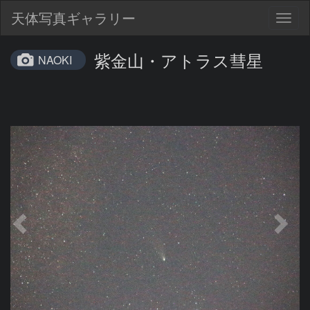
天体写真ギャラリー
Togg
navig
紫金山・アトラス彗星
NAOKI