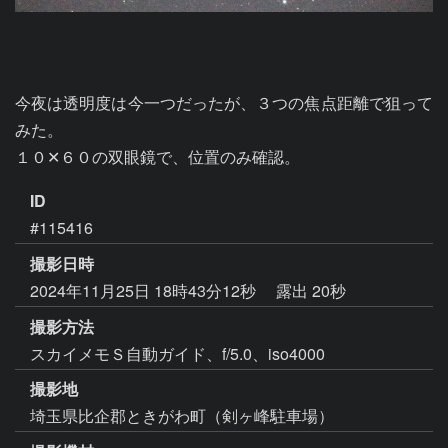
今夜は透明度は今一つだったが、３つの焦点距離で狙って
みた。

１０✕６０の双眼鏡で、位置のみ確認。
ID
#115416
撮影日時
2024年11月25日 18時43分12秒
露出 20秒
撮影方法
スカイメモＳ自動ガイド、f/5.0、iso4000
撮影地
埼玉県比企郡ときがわ町（剣ヶ峰駐車場）