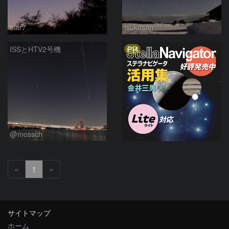
star7
tsukasan
PR
ISSとHTV2号機
@mossch
«
1
»
サイトマップ
ホーム