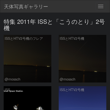
天体写真ギャラリー
Togg
navig
特集 2011年 ISSと「こうのとり」2号
機
ISSとHTV2号機のフレア
ISSとHTV2号機
@mossch
@mossch
ISS
ISSとHTV2号機