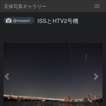
天体写真ギャラリー
Togg
navig
ISSとHTV2号機
@mossch