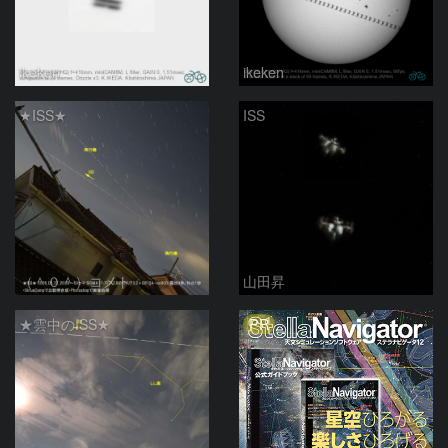
ikeken
ikeken
★ISS★
ISS
（＾０＾）コメト
山田昇
PR
★雲中のISS★