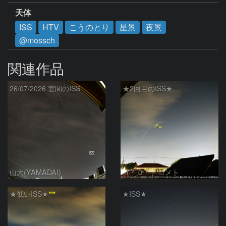
天体
ISS
HTV
こうのとり
星景
夜景
@mossch
関連作品
26/07/2026 雲間のISS
★2回目のISS★
山大(YAMADAI)
（＾０＾）コメト
★低いISS★
★ISS★