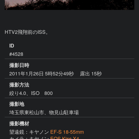
HTV2飛翔前のISS。
ID
#4528
撮影日時
2011年1月26日 5時52分49秒
露出 15秒
撮影方法
絞り4.0、ISO 800
撮影地
埼玉県東松山市、物見山駐車場
撮影機材
望遠鏡：キヤノン
EF-S 18-55mm
カメラ：キヤノン
EOS Kiss X4