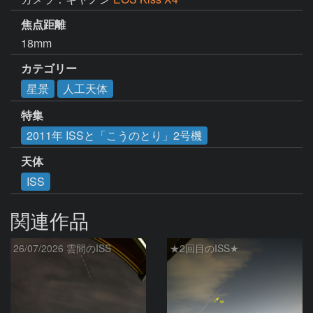
焦点距離
18mm
カテゴリー
星景
人工天体
特集
2011年 ISSと「こうのとり」2号機
天体
ISS
関連作品
26/07/2026 雲間のISS
★2回目のISS★