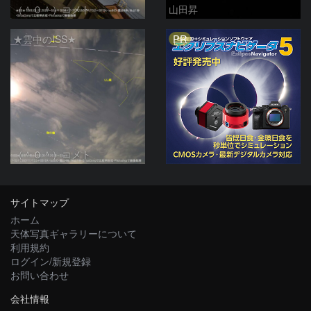
（＾０＾）コメト
山田昇
PR
★雲中のISS★
（＾０＾）コメト
サイトマップ
ホーム
天体写真ギャラリーについて
利用規約
ログイン/新規登録
お問い合わせ
会社情報