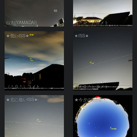
山大(YAMADAI)
（＾０＾）コメト
★低いISS★
★ISS★
（＾０＾）コメト
（＾０＾）コメト
★北に低いISS★
★今夕のISS★