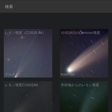
検索
レモン彗星（C/2025 A6）
10月29日のLemmon彗星
ドルチェ
kcaohige
レモン彗星C/2025A6
市街地からのレモン彗星