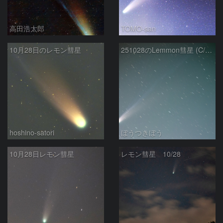
高田浩太郎
TOMO-san
10月28日のレモン彗星
251028のLemmon彗星 (C/2025 A6) (全画像)
hoshino-satori
ぼうつきぼう
10月28日レモン彗星
レモン彗星 10/28