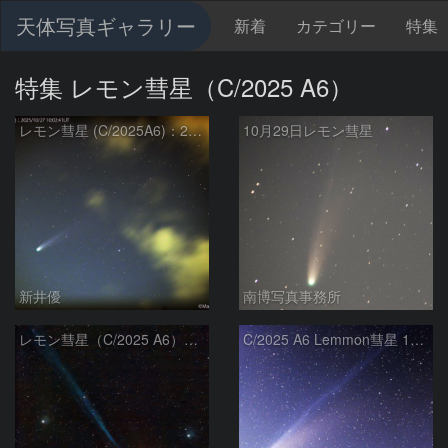
天体写真ギャラリー
新着
カテゴリー
特集
特集 レモン彗星（C/2025 A6）
レモン彗星 (C/2025A6)：2025/10/27
10月29日レモン彗星
新井優
南博写真事務所
レモン彗星（C/2025 A6）2025/10/27
C/2025 A6 Lemmon彗星 10月28日