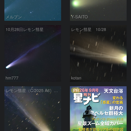
メルプン
Y-SAITO
10月28日レモン彗星
レモン彗星 10/28
hm777
kotan
PR
レモン彗星（C/2025 A6）・10月28日