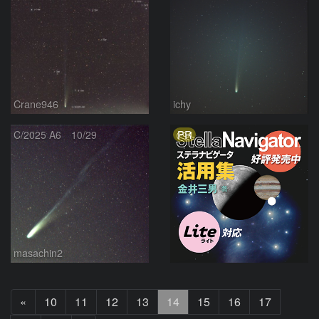
Crane946
ichy
PR
C/2025 A6 10/29
masachin2
前
«
10
11
12
13
14
15
16
17
へ