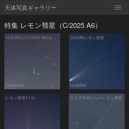
天体写真ギャラリー
Togg
navig
特集 レモン彗星（C/2025 A6）
10月28日のC/2025 A6(Lemmon)
2025A6レモン彗星
Crane946
hiroARAI
レモン彗星11.01
八王子市内からのレモン彗星