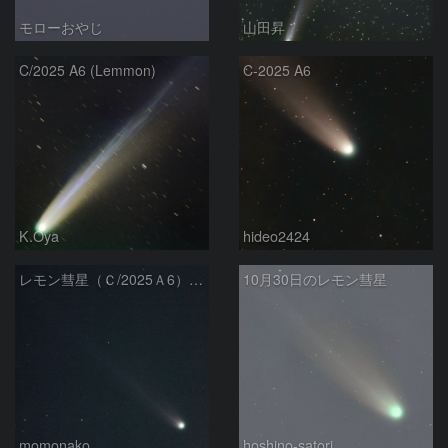
モローおやじ
山田昇
C/2025 A6 (Lemmon)
C-2025 A6
K.Oya
hideo2424
レモン彗星（Ｃ/2025Ａ6） 251030
10月30日のレモン彗星
momonako
hoshino-satori