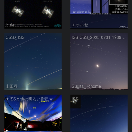
ikeken
エオルセ
CSSとISS
ISS-CSS_2025-0731-1939~1943
山田昇
Sugita_7chome
★ISSと他の明るい衛星★
ISS