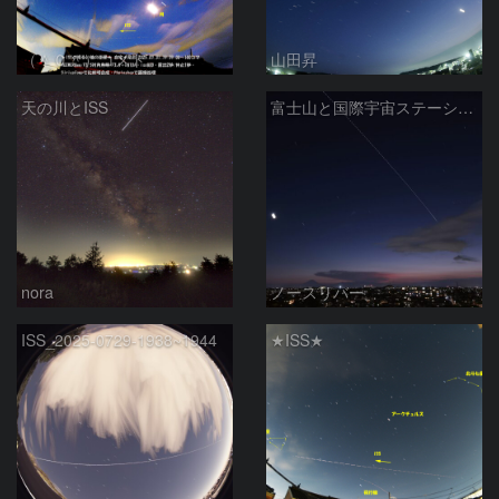
（＾０＾）コメト
山田昇
天の川とISS
富士山と国際宇宙ステーション（2025.07.29）
nora
ノースリバー
ISS_2025-0729-1938~1944
★ISS★