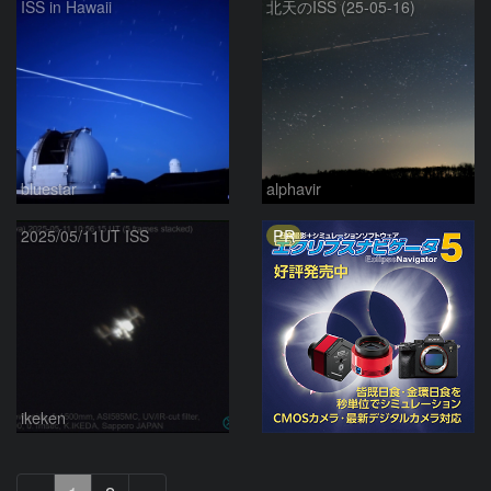
ISS in Hawaii
北天のISS (25-05-16)
bluestar
alphavir
PR
2025/05/11UT ISS
ikeken