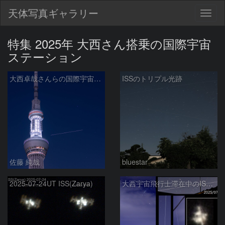
天体写真ギャラリー
Togg
navig
特集 2025年 大西さん搭乗の国際宇宙
ステーション
大西卓哉さんらの国際宇宙ステーション(ISS)の光跡と東京スカイツリー
ISSのトリプル光跡
佐藤 純哉
bluestar
2025-07-24UT ISS(Zarya)
大西宇宙飛行士滞在中のISSまとめ