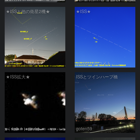
★ISSと他の衛星2機★
★ISS★
（＾０＾）コメト
（＾０＾）コメト
★ISS拡大★
ISSとツインハープ橋
（＾０＾）コメト
goten59