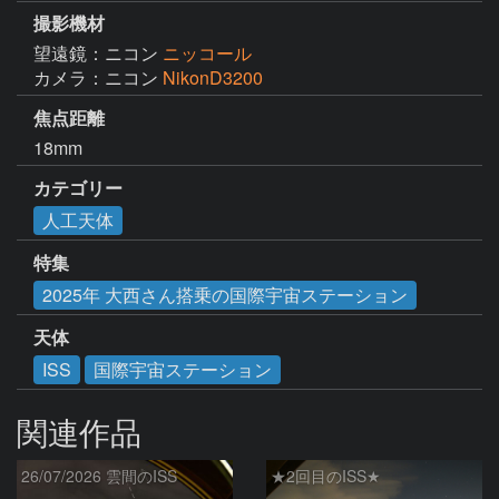
撮影機材
望遠鏡：ニコン
ニッコール
カメラ：ニコン
NikonD3200
焦点距離
18mm
カテゴリー
人工天体
特集
2025年 大西さん搭乗の国際宇宙ステーション
天体
ISS
国際宇宙ステーション
関連作品
26/07/2026 雲間のISS
★2回目のISS★