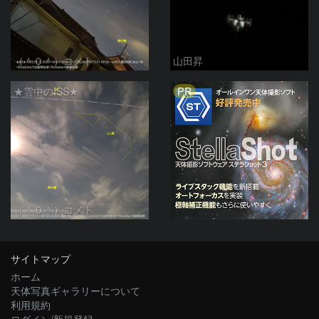
（＾０＾）コメト
山田昇
PR
★雲中のISS★
（＾０＾）コメト
サイトマップ
ホーム
天体写真ギャラリーについて
利用規約
ログイン/新規登録