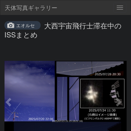
天体写真ギャラリー
Togg
navig
大西宇宙飛行士滞在中の
エオルセ
ISSまとめ