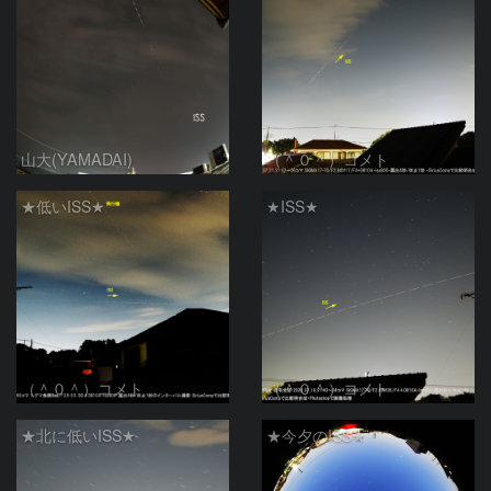
山大(YAMADAI)
（＾０＾）コメト
★低いISS★
★ISS★
（＾０＾）コメト
（＾０＾）コメト
★北に低いISS★
★今夕のISS★