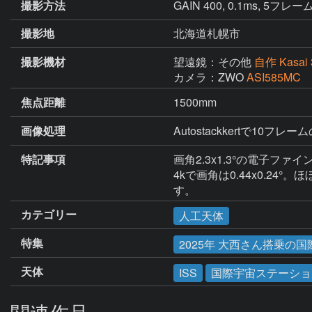
撮影方法
GAIN 400, 0.1ms, 5フレー
撮影地
北海道札幌市
撮影機材
望遠鏡：その他
自作 Kasai
カメラ：ZWO
ASI585MC
焦点距離
1500mm
画像処理
Autostackkertで10
特記事項
画角2.3x1.3°の電子
4kで画角は0.44x0.
す。
カテゴリー
人工天体
特集
2025年 大西さん搭乗の
天体
ISS
国際宇宙ステーショ
関連作品