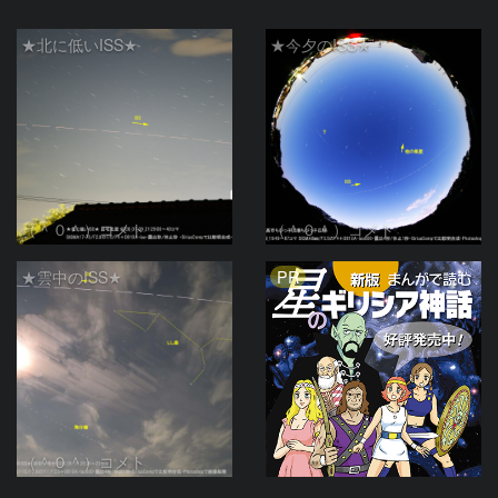
★北に低いISS★
★今夕のISS★
（＾０＾）コメト
（＾０＾）コメト
PR
★雲中のISS★
（＾０＾）コメト