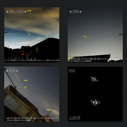
★低いISS★
★ISS★
（＾０＾）コメト
（＾０＾）コメト
★ISS★
ISS
（＾０＾）コメト
山田昇