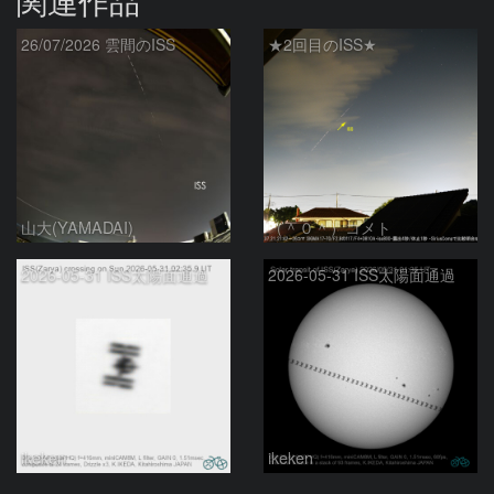
26/07/2026 雲間のISS
★2回目のISS★
山大(YAMADAI)
（＾０＾）コメト
2026-05-31 ISS太陽面通過
2026-05-31 ISS太陽面通過
ikeken
ikeken