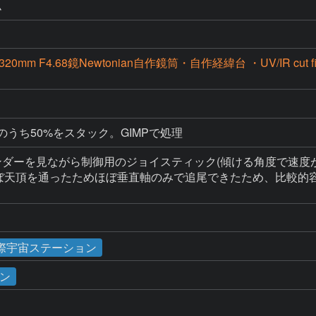
ム
 320mm F4.68鏡Newtonian自作鏡筒・自作経緯台 ・UV/IR cut fil
フレームのうち50%をスタック。GIMPで処理
ファインダーを見ながら制御用のジョイスティック(傾ける角度で
24°。ほぼ天頂を通ったためほぼ垂直軸のみで追尾できたため、比較
国際宇宙ステーション
ン