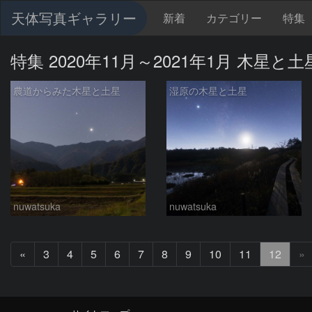
天体写真ギャラリー
新着
カテゴリー
特集
特集 2020年11月～2021年1月 木星と
農道からみた木星と土星
湿原の木星と土星
nuwatsuka
nuwatsuka
前
«
3
4
5
6
7
8
9
10
11
12
»
へ