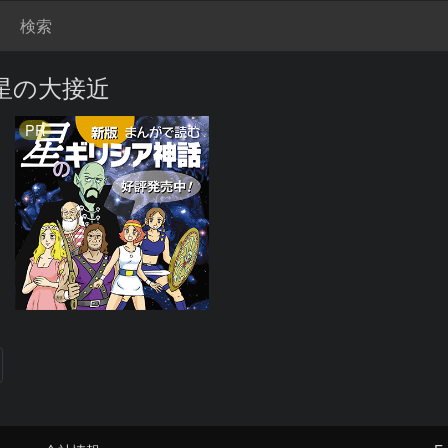
検索
土星の大接近
PR