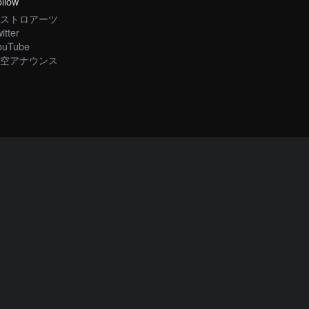
llow
ストロアーツ
itter
ouTube
空アナウンス