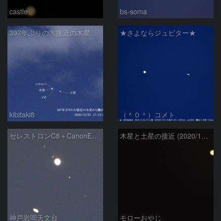
castle
bs-soma
397年ぶりの大接近の木星から離れ行く土星
★さよならジュピター★
kibitaki8
（＾０＾）コメト
セレストロンC8＋CanonEOSM5で最接近の木星と土星
木星と土星の接近 (2020/12/23)
神戸岩岡天文台
モローおやじ