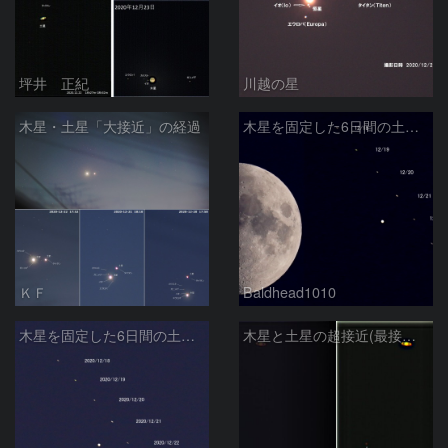
坪井 正紀
川越の星
木星・土星「大接近」の経過
木星を固定した6日間の土星の動き（月との比較）
ＫＦ
Baldhead1010
木星を固定した6日間の土星の動き
木星と土星の超接近(最接近日：その2)