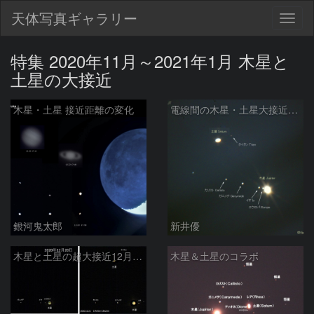
天体写真ギャラリー
Togg
navig
特集 2020年11月～2021年1月 木星と
土星の大接近
木星・土星 接近距離の変化
電線間の木星・土星大接近：2020/12/20
銀河鬼太郎
新井優
木星と土星の超大接近12月20日ー23日
木星＆土星のコラボ