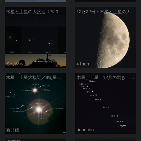
木星と土星の大接近 12/20~23
12月22日：木星と土星の大接近翌日を月と比較
Ｓなかやま
41nen
木星・土星大接近／8衛星の競演
木星、土星 12月の動き その2
新井優
nobucho